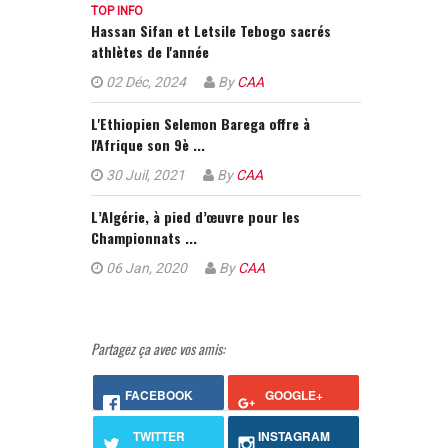
TOP INFO
Hassan Sifan et Letsile Tebogo sacrés
athlètes de l'année
02 Déc, 2024
By
CAA
L'Ethiopien Selemon Barega offre à
l'Afrique son 9è ...
30 Juil, 2021
By
CAA
L’Algérie, à pied d’œuvre pour les
Championnats ...
06 Jan, 2020
By
CAA
Partagez ça avec vos amis:
FACEBOOK
GOOGLE+
TWITTER
INSTAGRAM