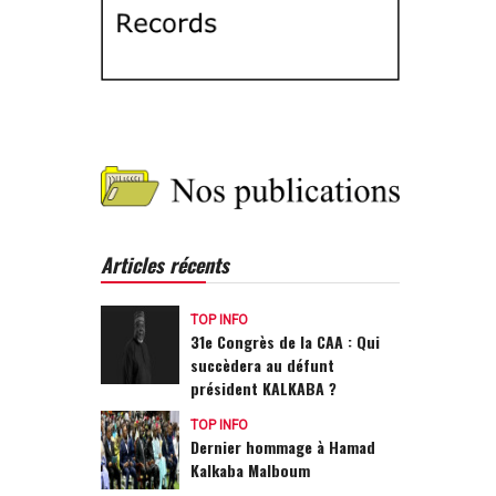
Articles récents
TOP INFO
31e Congrès de la CAA : Qui
succèdera au défunt
président KALKABA ?
TOP INFO
Dernier hommage à Hamad
Kalkaba Malboum