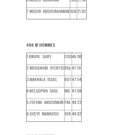
7.NDOUR ABDOURAHMANE
SEN
21.82
400 M HOMMES
1.KIKAYA GARY
COD
46.90
2.MOGAWANE OFENTSE
RSA
47.10
3.MAKWALA ISSAC
BOT
47.54
4.WELGOPWA SAUL
NIG
47.88
5.FOFONA ANSOUMANE
FRA
48.22
6.GUEYE MAMADOU
SEN
48.82