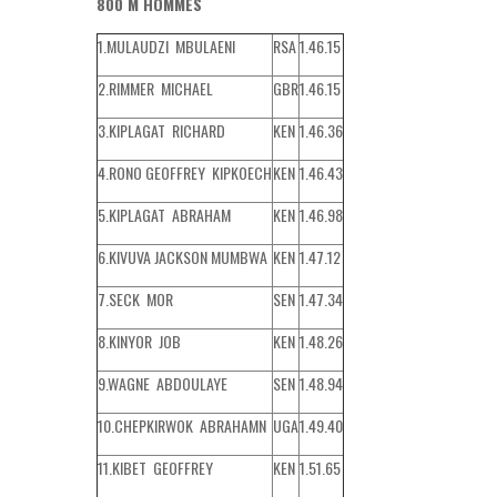
800 M HOMMES
1.MULAUDZI MBULAENI
RSA
1.46.15
2.RIMMER MICHAEL
GBR
1.46.15
3.KIPLAGAT RICHARD
KEN
1.46.36
4.RONO GEOFFREY KIPKOECH
KEN
1.46.43
5.KIPLAGAT ABRAHAM
KEN
1.46.98
6.KIVUVA JACKSON MUMBWA
KEN
1.47.12
7.SECK MOR
SEN
1.47.34
8.KINYOR JOB
KEN
1.48.26
9.WAGNE ABDOULAYE
SEN
1.48.94
10.CHEPKIRWOK ABRAHAMN
UGA
1.49.40
11.KIBET GEOFFREY
KEN
1.51.65