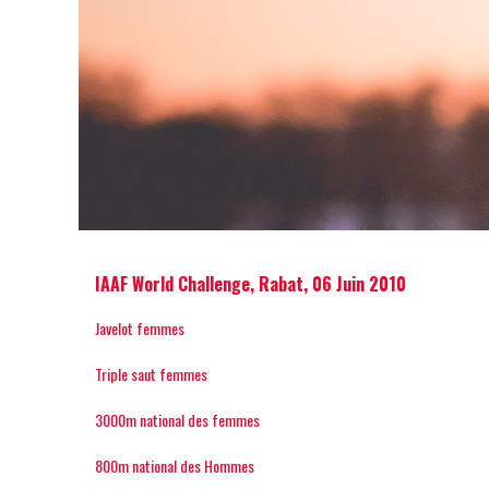
IAAF World Challenge, Rabat, 06 Juin 2010
Javelot femmes
Triple saut femmes
3000m national des femmes
800m national des Hommes