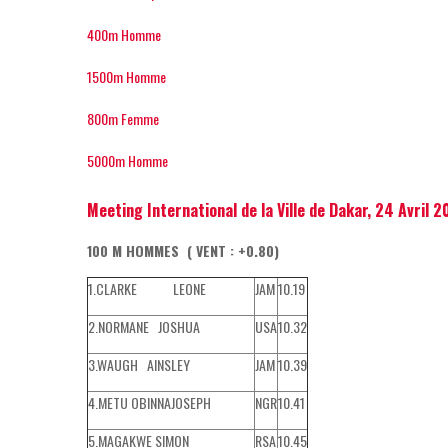
400m Homme
1500m Homme
800m Femme
5000m Homme
Meeting International de la Ville de Dakar, 24 Avril 2
100 M HOMMES ( VENT : +0.80)
1.CLARKE LEONE
JAM
10.19
2.NORMANE JOSHUA
USA
10.32
3.WAUGH AINSLEY
JAM
10.39
4.METU OBINNAJOSEPH
NGR
10.41
5.MAGAKWE SIMON
RSA
10.45