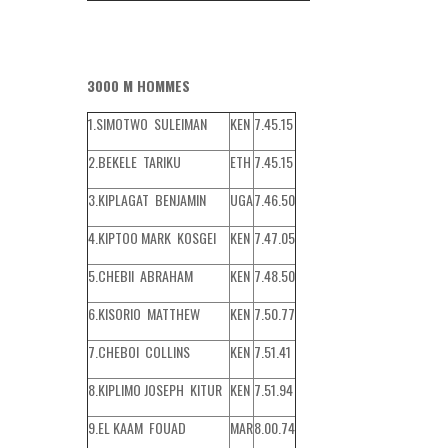
3000 M HOMMES
1.SIMOTWO SULEIMAN
KEN
7.45.15
2.BEKELE TARIKU
ETH
7.45.15
3.KIPLAGAT BENJAMIN
UGA
7.46.50
4.KIPTOO MARK KOSGEI
KEN
7.47.05
5.CHEBII ABRAHAM
KEN
7.48.50
6.KISORIO MATTHEW
KEN
7.50.77
7.CHEBOI COLLINS
KEN
7.51.41
8.KIPLIMO JOSEPH KITUR
KEN
7.51.94
9.EL KAAM FOUAD
MAR
8.00.74