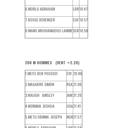
6.MORLU ABRAHAM
LBR
10.47
7.BOSSE BERENGER
CAF
10.57
8.NIANG MOUHAMADOU LAMINE
SEN
10.58
200 M HOMMES (VENT :+2.20)
1.MEITE BEN YOUSSEF
CIV
20.86
2.MAGAKWE SIMON
RSA
21.08
3.WAUGH AINSLEY
JAM
21.28
4.NORMAN JOSHUA
USA
21.41
5.METU OBINNA JOSEPH
NGR
21.57
6.MORLU ABRAHAM
LBR
21.58