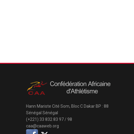
Hann Mariste Cité Som, Bloc C
Dakar
BP : 88
Sénégal
Sénégal
(+221)
33 832 83 97
/
98
caa@caaweb.org