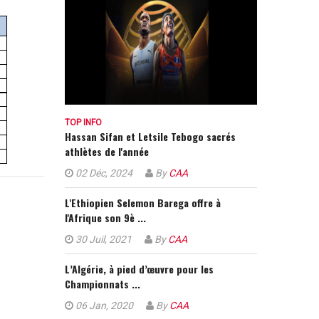
TOP INFO
Hassan Sifan et Letsile Tebogo sacrés
athlètes de l'année
02 Déc, 2024
By
CAA
L'Ethiopien Selemon Barega offre à
l'Afrique son 9è ...
30 Juil, 2021
By
CAA
L’Algérie, à pied d’œuvre pour les
Championnats ...
06 Jan, 2020
By
CAA