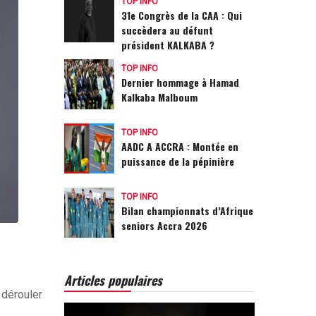
TOP INFO
31e Congrès de la CAA : Qui
succèdera au défunt
président KALKABA ?
TOP INFO
Dernier hommage à Hamad
Kalkaba Malboum
TOP INFO
AADC A ACCRA : Montée en
puissance de la pépinière
TOP INFO
Bilan championnats d’Afrique
seniors Accra 2026
Articles populaires
 dérouler