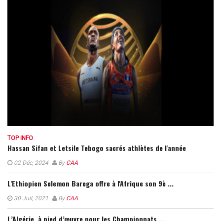
TOP INFO
Hassan Sifan et Letsile Tebogo sacrés athlètes de l'année
02 Déc, 2024
By
CAA
L'Ethiopien Selemon Barega offre à l'Afrique son 9è ...
30 Juil, 2021
By
CAA
L’Algérie, à pied d’œuvre pour les Championnats ...