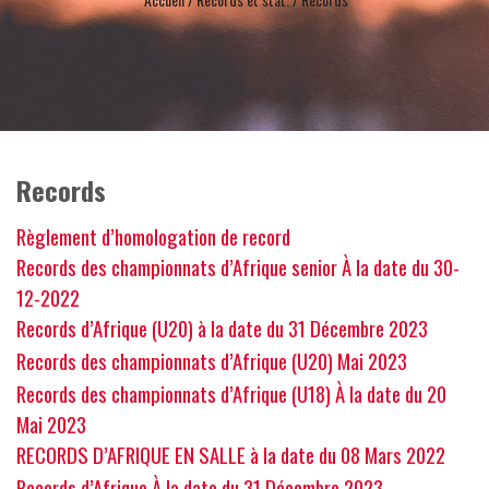
Records
Règlement d’homologation de record
Records des championnats d’Afrique senior À la date du 30-
12-2022
Records d’Afrique (U20) à la date du 31 Décembre 2023
Records des championnats d’Afrique (U20) Mai 2023
Records des championnats d’Afrique (U18) À la date du 20
Mai 2023
RECORDS D’AFRIQUE EN SALLE à la date du 08 Mars 2022
Records d’Afrique À la date du 31 Décembre 2023