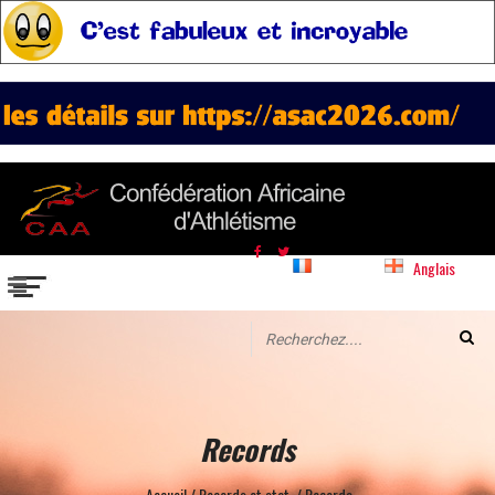
Français
Anglais
Records
Accueil
/
Records et stat.
/
Records