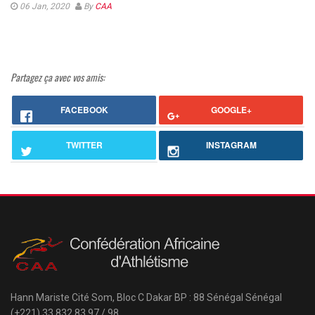
06 Jan, 2020
By
CAA
Partagez ça avec vos amis:
FACEBOOK
GOOGLE+
TWITTER
INSTAGRAM
Hann Mariste Cité Som, Bloc C
Dakar
BP : 88 Sénégal
Sénégal
(+221)
33 832 83 97
/
98