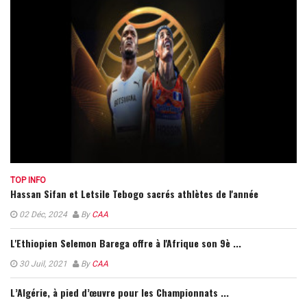
TOP INFO
Hassan Sifan et Letsile Tebogo sacrés athlètes de l'année
02 Déc, 2024
By
CAA
L'Ethiopien Selemon Barega offre à l'Afrique son 9è ...
30 Juil, 2021
By
CAA
L’Algérie, à pied d’œuvre pour les Championnats ...