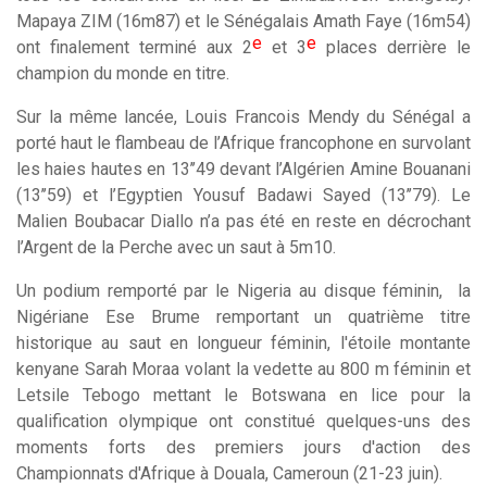
Mapaya ZIM (16m87) et le Sénégalais Amath Faye (16m54)
e
e
ont finalement terminé aux 2
et 3
places derrière le
champion du monde en titre.
Sur la même lancée, Louis Francois Mendy du Sénégal a
porté haut le flambeau de l’Afrique francophone en survolant
les haies hautes en 13’’49 devant l’Algérien Amine Bouanani
(13’’59) et l’Egyptien Yousuf Badawi Sayed (13’’79). Le
Malien Boubacar Diallo n’a pas été en reste en décrochant
l’Argent de la Perche avec un saut à 5m10.
Un podium remporté par le Nigeria au disque féminin, la
Nigériane Ese Brume remportant un quatrième titre
historique au saut en longueur féminin, l'étoile montante
kenyane Sarah Moraa volant la vedette au 800 m féminin et
Letsile Tebogo mettant le Botswana en lice pour la
qualification olympique ont constitué quelques-uns des
moments forts des premiers jours d'action des
Championnats d'Afrique à Douala, Cameroun (21-23 juin).